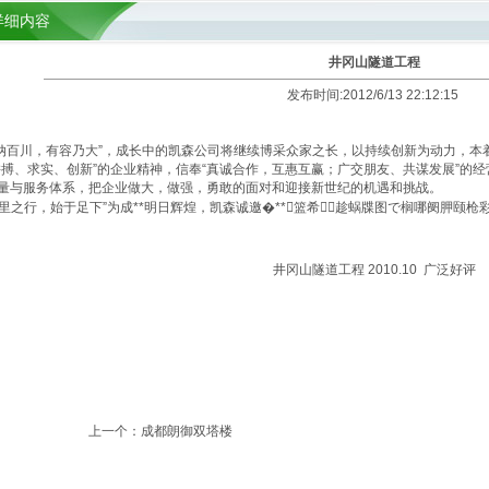
详细内容
井冈山隧道工程
发布时间:2012/6/13 22:12:15
百川，有容乃大”，成长中的凯森公司将继续博采众家之长，以持续创新为动力，本着
拼搏、求实、创新”的企业精神，信奉“真诚合作，互惠互赢；广交朋友、共谋发展”的
量与服务体系，把企业做大，做强，勇敢的面对和迎接新世纪的机遇和挑战。
里之行，始于足下”为成**明日辉煌，凯森诚邀�**篮希趁蜗牒图で榈哪阌胛颐枪
井冈山隧道工程 2010.10 广泛好评
上一个：
成都朗御双塔楼