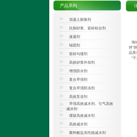
产品系列
混凝土膨胀剂
抗裂砂浆、瓷砖粘合剂
速凝剂
海纳
锚固剂
持“
品质
瓷砖勾缝剂
“千
高效砂浆外加剂
增强防水剂
复合早强剂
复合早强防冻剂
高效泵送剂
早强高效减水剂、引气高效
减水剂
缓疑高效减水剂
高效减水剂
聚羚酸盐高性能减水剂