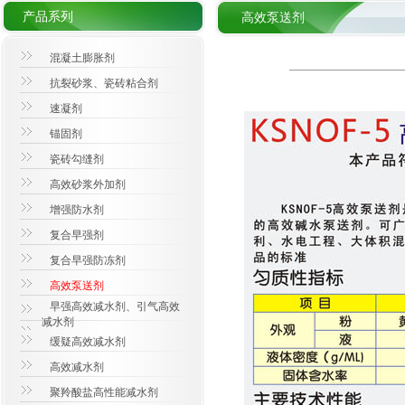
产品系列
高效泵送剂
混凝土膨胀剂
抗裂砂浆、瓷砖粘合剂
速凝剂
锚固剂
瓷砖勾缝剂
高效砂浆外加剂
增强防水剂
复合早强剂
复合早强防冻剂
高效泵送剂
早强高效减水剂、引气高效
减水剂
缓疑高效减水剂
高效减水剂
聚羚酸盐高性能减水剂