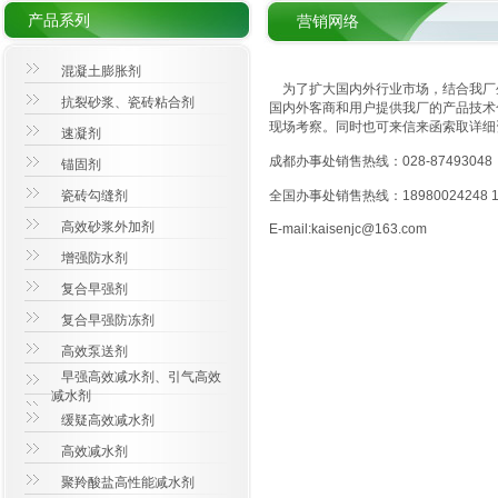
产品系列
营销网络
混凝土膨胀剂
为了扩大国内外行业市场，结合我厂生
抗裂砂浆、瓷砖粘合剂
国内外客商和用户提供我厂的产品技术
现场考察。同时也可来信来函索取详细
速凝剂
成都办事处销售热线：028-87493048 02
锚固剂
瓷砖勾缝剂
全国办事处销售热线：18980024248 13
高效砂浆外加剂
E-mail:kaisenjc@163.com
增强防水剂
复合早强剂
复合早强防冻剂
高效泵送剂
早强高效减水剂、引气高效
减水剂
缓疑高效减水剂
高效减水剂
聚羚酸盐高性能减水剂