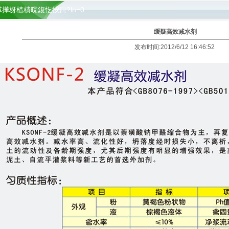
缂撶枒楂樻晥鍑忔按鍓?ln=0
缓疑高效减水剂
发布时间:2012/6/12 16:46:52